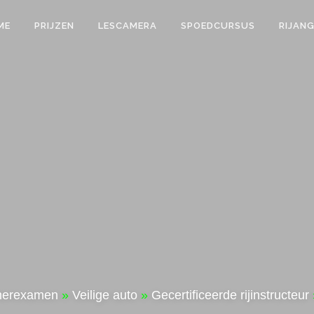
ME
PRIJZEN
LESCAMERA
SPOEDCURSUS
RIJAN
 herexamen
»
Veilige auto
»
Gecertificeerde rijinstructeur