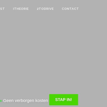
GST
ITHEORIE
2TODRIVE
CONTACT
STAP IN!
»
Geen verborgen kosten