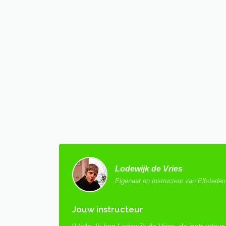
Lodewijk de Vries
Eigenaar en Instructeur van Elfsteden 
Jouw instructeur