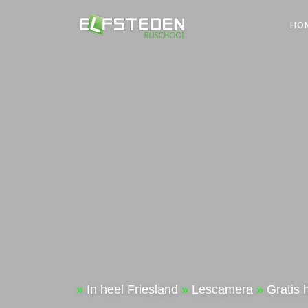
Skip to content
HO
»
In heel Friesland
»
Lescamera
»
Gratis